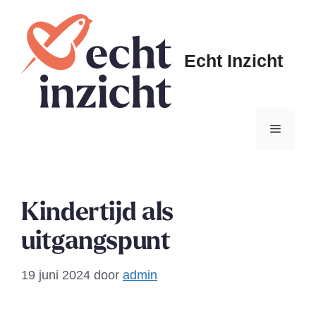
Ga
naar
de
Echt Inzicht
inhoud
Menu
Kindertijd als
uitgangspunt
19 juni 2024
door
admin