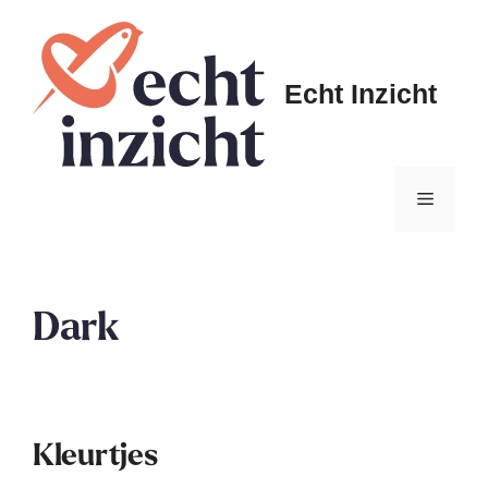
Ga
naar
de
Echt Inzicht
inhoud
Menu
Dark
Kleurtjes