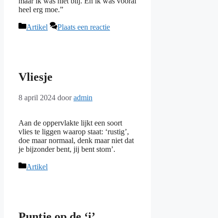
maar ik was niet blij. En ik was vooral
heel erg moe.”
Categorieën
Artikel
Plaats een reactie
Vliesje
8 april 2024
door
admin
Aan de oppervlakte lijkt een soort
vlies te liggen waarop staat: ‘rustig’,
doe maar normaal, denk maar niet dat
je bijzonder bent, jij bent stom’.
Categorieën
Artikel
Puntje op de ‘i’​