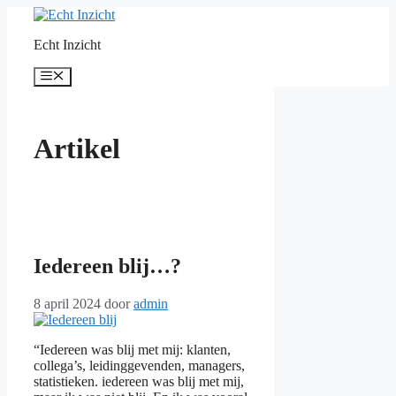
Ga
naar
Echt Inzicht
de
inhoud
Menu
Artikel
Iedereen blij…?
8 april 2024
door
admin
“Iedereen was blij met mij: klanten,
collega’s, leidinggevenden, managers,
statistieken. iedereen was blij met mij,