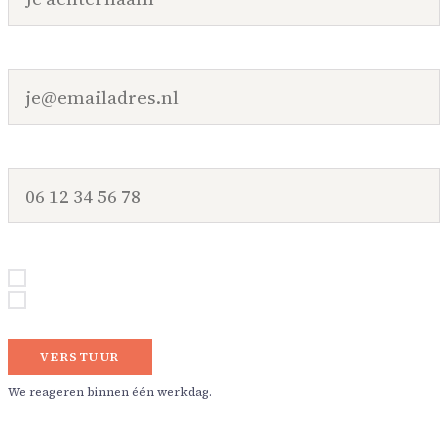
WAT IS JE E-MAILADRES?
WAT IS JE TELEFOONNUMMER?
MAAK JE KEUZE
Ik wil direct starten met een kerntalentenanalyse
Ik wil graag eerst nog even wat meer informatie
VERSTUUR
We reageren binnen één werkdag.