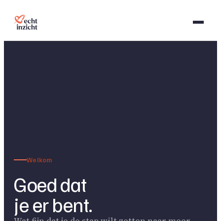
Welkom
Goed dat
je er bent.
Wat fijn dat je de stap wilt zetten naar meer